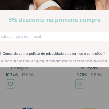
NEUTROGENA PES CREME
NEUTROGENA PÉS CREME CALC
SIDADES - 50ML (PACK DUPLO)
GRETADOS 50ML
Neutrogena
Neutrogena
10.74€
17.00€
9.76€
11.50€