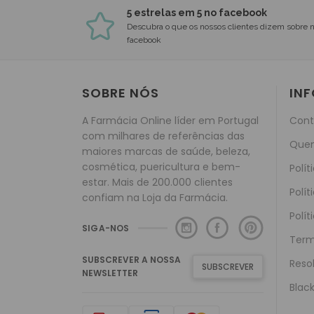
Pavis
Peeth
5 estrelas em 5 no facebook
Pfizer
Descubra o que os nossos clientes dizem sobre 
facebook
Pic
Pierre Fabre
SOBRE NÓS
IN
Rilastil
A Farmácia Online líder em Portugal
Cont
Savaii
com milhares de referências das
Que
SVR
maiores marcas de saúde, beleza,
cosmética, puericultura e bem-
Polít
Tecnilor
estar. Mais de 200.000 clientes
Polít
TheraLab
confiam na Loja da Farmácia.
Polít
Urgo
SIGA-NOS
Term
Uriage
SUBSCREVER A NOSSA
Reso
Zanni
SUBSCREVER
NEWSLETTER