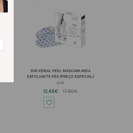
ANHAR
SVR XERIAL PEEL MÁSCARA MEIA
ESFOLIANTE PÉS (PREÇO ESPECIAL)
SVR
12.46€
17.90€