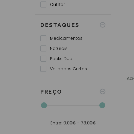
Compeed
Cutilfar
D'Aveia
DESTAQUES
Dr. Scholls
Ducray
Medicamentos
Epitact
Naturais
Eucerin
Packs Duo
Excilor
Validades Curtas
GlaxoSmithKline
SC
Hansaplast
PREÇO
Hartmann
Iana
Ioox