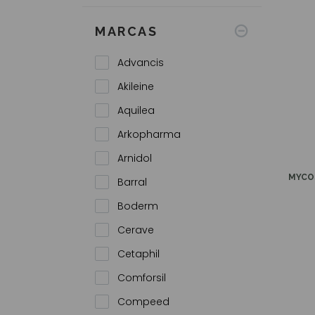
Pés e Pernas Cansadas
MARCAS
Advancis
Akileine
Aquilea
Arkopharma
Arnidol
MYCO
Barral
Boderm
Cerave
Cetaphil
Comforsil