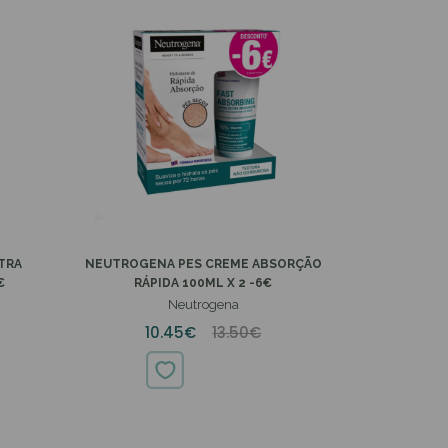
TRA
NEUTROGENA PES CREME ABSORÇÃO
€
RÁPIDA 100ML X 2 -6€
Neutrogena
10.45€
13.50€