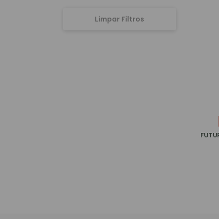
Entre: 0.00€ - 78.00€
Isdin
Juzo
Limpar Filtros
La Roche Posay
Leukotape
Lycias
M-aid
Martiderm
Mypharma
Natiris
FUTU
Neutrogena
Nexcare
Noreva
Orthia