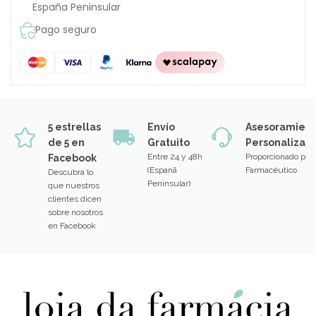
España Peninsular
Pago seguro
5 estrellas
Envío
Asesoramien
de 5 en
Gratuito
Personalizad
Entre 24 y 48h
Proporcionado por
Facebook
(Espanã
Farmacéutico
Descubra lo
Peninsular)
que nuestros
clientes dicen
sobre nosotros
en Facebook