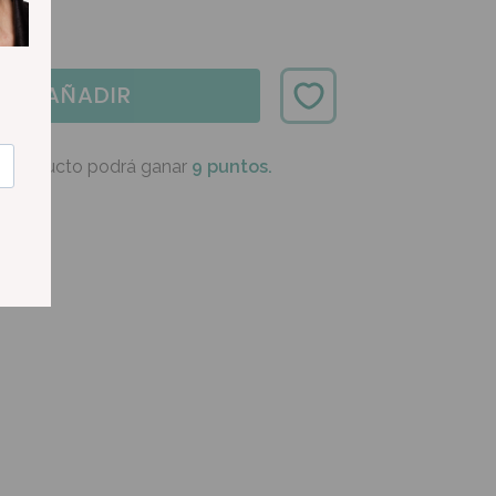
AÑADIR
e producto podrá ganar
9 puntos.