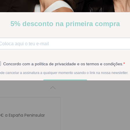
Stock:
Disponible
-
1
+
En la compra de est
0€ a España Peninsular