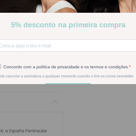
Crema limpiadora indicada pa
deshidratada o irritada, 
anti-acné.
Stock:
Disponible
-
1
+
En la compra de est
0€ a España Peninsular