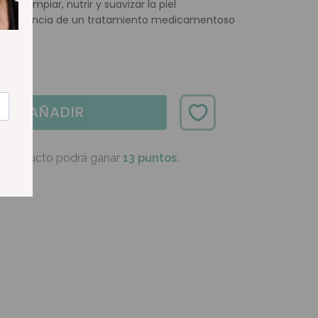
ra limpiar, nutrir y suavizar la piel
consecuencia de un tratamiento medicamentoso
AÑADIR
e producto podrá ganar
13 puntos.