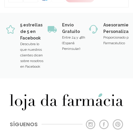
5 estrellas
Envío
Asesoramien
de 5 en
Gratuito
Personalizad
Entre 24 y 48h
Proporcionado por
Facebook
(Espanã
Farmacéutico
Descubra lo
Peninsular)
que nuestros
clientes dicen
sobre nosotros
en Facebook
SÍGUENOS