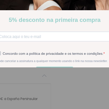
Ch.ali10217260000 Plato Sil
Pocas Unidades
Stock:
Disponible
-
1
+
En la compra de est
0€ a España Peninsular