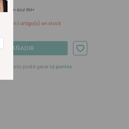
 Corazón Azul 9M+
Quedan 1 artigo(s) en stock
AÑADIR
e producto podrá ganar
12 puntos.