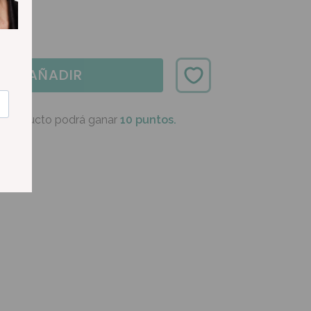
AÑADIR
e producto podrá ganar
10 puntos.