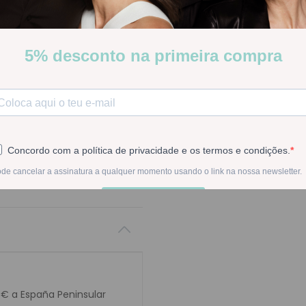
alta tolerancia para la piel.
Stock:
Disponible
-
1
+
En la compra de est
0€ a España Peninsular