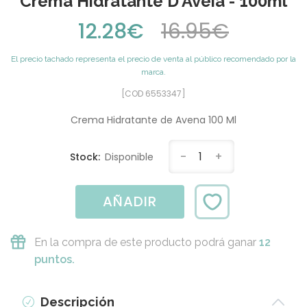
Crema Hidratante D'Aveia - 100ml
12.28€
16.95€
El precio tachado representa el precio de venta al público recomendado por la
marca.
[COD 6553347]
Crema Hidratante de Avena 100 Ml
-
1
+
Stock:
Disponible
AÑADIR
En la compra de este producto podrá ganar
12
puntos.
Descripción