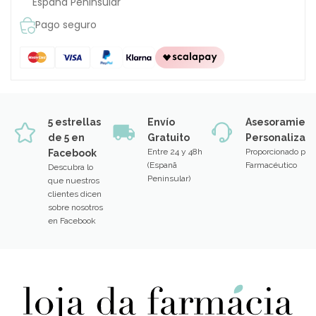
España Peninsular
Pago seguro
5 estrellas
Envío
Asesoramien
de 5 en
Gratuito
Personalizad
Entre 24 y 48h
Proporcionado por
Facebook
(Espanã
Farmacéutico
Descubra lo
Peninsular)
que nuestros
clientes dicen
sobre nosotros
en Facebook