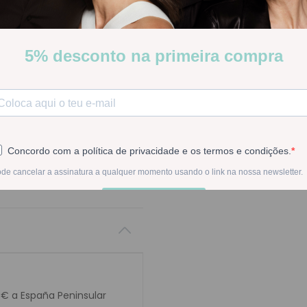
-
1
+
En la compra de est
0€ a España Peninsular