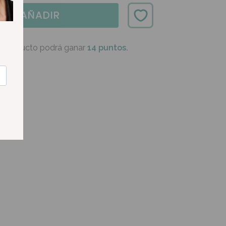
AÑADIR
e producto podrá ganar
14 puntos.