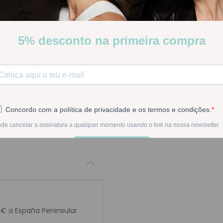
Stock:
Disponible
-
1
+
En la compra de est
0€ a España Peninsular