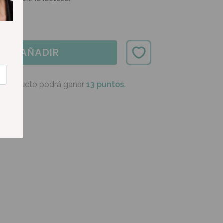
AÑADIR
e producto podrá ganar
13 puntos.