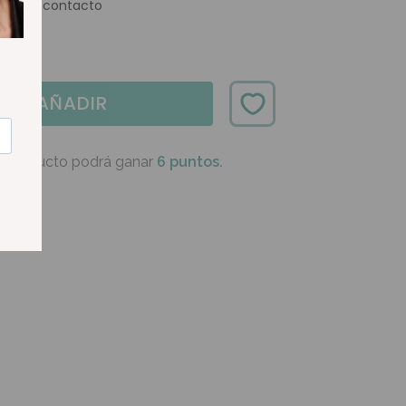
ntes de contacto
AÑADIR
e producto podrá ganar
6 puntos.