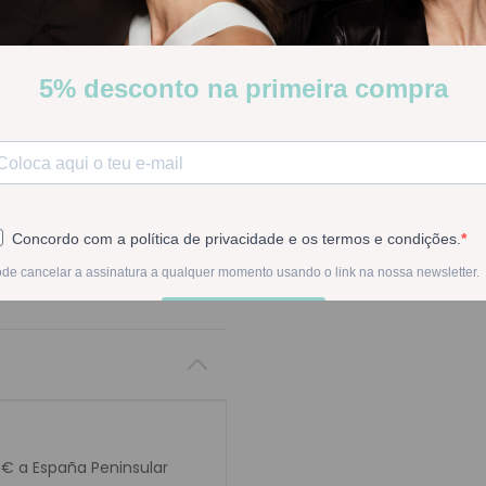
Solución de limpieza de le
Stock:
Disponible
-
1
+
En la compra de est
0€ a España Peninsular