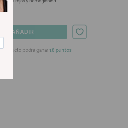
lóbulos rojos y hemoglobina.
AÑADIR
e producto podrá ganar
18 puntos.