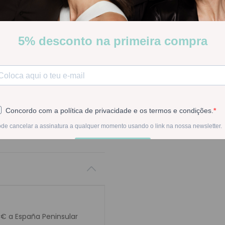
a la formación normal de g
Stock:
Disponible
-
1
+
En la compra de est
0€ a España Peninsular