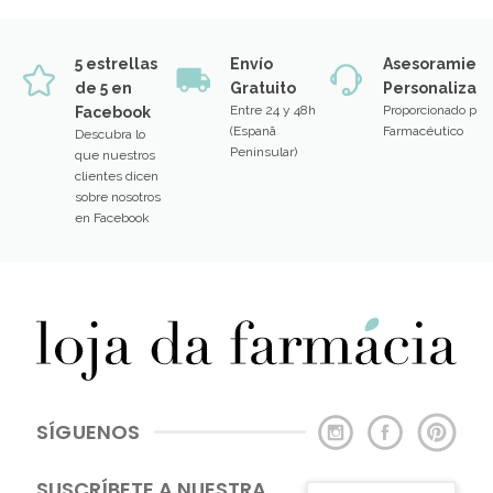
5 estrellas
Envío
Asesoramien
de 5 en
Gratuito
Personalizad
Entre 24 y 48h
Proporcionado por
Facebook
(Espanã
Farmacéutico
Descubra lo
Peninsular)
que nuestros
clientes dicen
sobre nosotros
en Facebook
SÍGUENOS
SUSCRÍBETE A NUESTRA