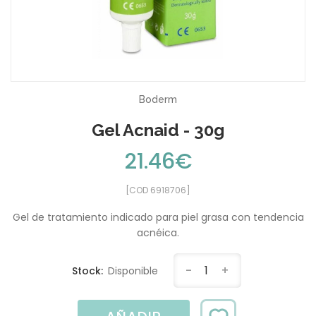
Boderm
Gel Acnaid - 30g
21.46€
[COD 6918706]
Gel de tratamiento indicado para piel grasa con tendencia
acnéica.
-
1
+
Stock:
Disponible