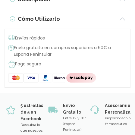
Cómo Utilizarlo
Envíos rápidos
Envío gratuito en compras superiores a 60€ a
España Peninsular
Pago seguro
5 estrellas
Envío
Asesoramien
de 5 en
Gratuito
Personalizad
Entre 24 y 48h
Proporcionado por
Facebook
(Espanã
Farmacéutico
Descubra lo
Peninsular)
que nuestros