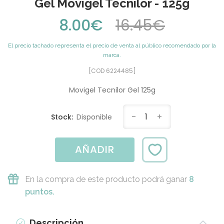
Gel Movigel Tecnilor - 125g
8.00€
16.45€
El precio tachado representa el precio de venta al público recomendado por la
marca.
[COD 6224485]
Movigel Tecnilor Gel 125g
-
1
+
Stock:
Disponible
AÑADIR
En la compra de este producto podrá ganar
8
puntos.
Descripción