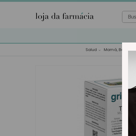
Salud
Mamá, Bebé y N
Toggle dropdown