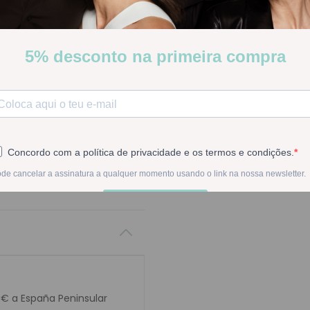
Stock:
Disponible
-
1
+
En la compra de est
0€ a España Peninsular