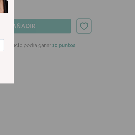
AÑADIR
e producto podrá ganar
10 puntos.