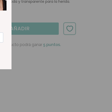
n cómoda y transparente para la herida.
AÑADIR
e producto podrá ganar
5 puntos.