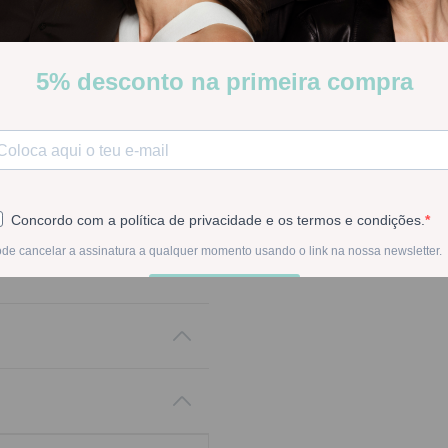
Proporciona una protecció
Stock:
Disponible
-
1
+
En la compra de est