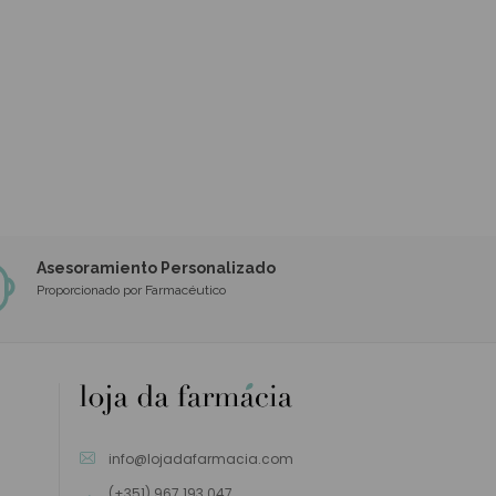
Asesoramiento Personalizado
Proporcionado por Farmacéutico
info@lojadafarmacia.com
(+351) 967 193 047