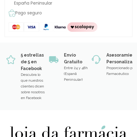
España Peninsular
Pago seguro
5 estrellas
Envío
Asesoramien
de 5 en
Gratuito
Personalizad
Entre 24 y 48h
Proporcionado por
Facebook
(Espanã
Farmacéutico
Descubra lo
Peninsular)
que nuestros
clientes dicen
sobre nosotros
en Facebook