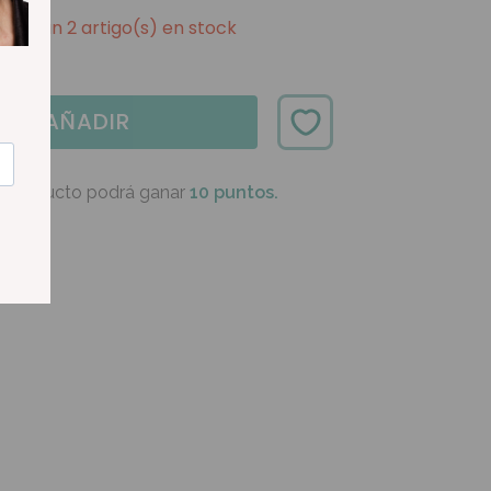
Quedan 2 artigo(s) en stock
AÑADIR
e producto podrá ganar
10 puntos.