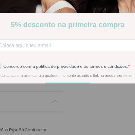
Pocas Unidades
Stock:
Disponible
-
1
+
En la compra de est
0€ a España Peninsular