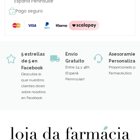
España Peninsular
Pago seguro
5 estrellas
Envío
Asesoramien
de 5 en
Gratuito
Personalizad
Entre 24 y 48h
Proporcionado por
Facebook
(Espanã
Farmacéutico
Descubra lo
Peninsular)
que nuestros
clientes dicen
sobre nosotros
en Facebook