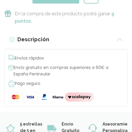
En la compra de este producto podrá ganar
9
puntos.
Descripción
Envíos rápidos
Envío gratuito en compras superiores a 60€ a
España Peninsular
Pago seguro
5 estrellas
Envío
Asesoramien
de 5 en
Gratuito
Personalizad