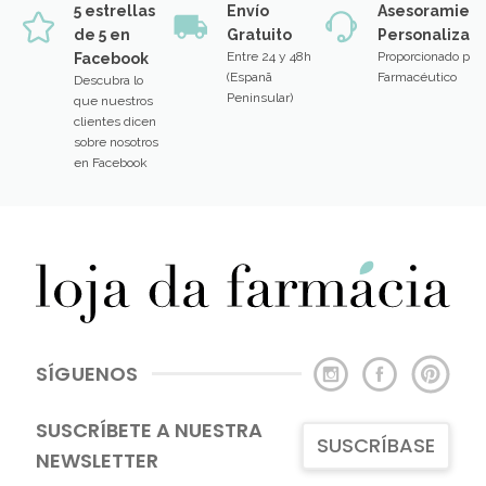
5 estrellas
Envío
Asesoramien
de 5 en
Gratuito
Personalizad
Entre 24 y 48h
Proporcionado por
Facebook
(Espanã
Farmacéutico
Descubra lo
Peninsular)
que nuestros
clientes dicen
sobre nosotros
en Facebook
SÍGUENOS
SUSCRÍBETE A NUESTRA
SUSCRÍBASE
NEWSLETTER