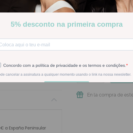
Precio mas bajo de los últi
[COD 6905604]
El sérum Martiderm Krono 
antienvejecimiento con ac
recomendado para pieles d
Pocas Unidades
Stock:
Disponible
-
1
+
En la compra de est
0€ a España Peninsular