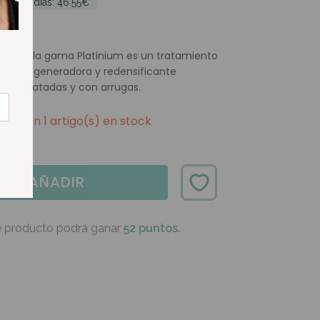
mos 30 dias: 46.55€
Age de la gama Platinium es un tratamiento
ción regeneradora y redensificante
eshidratadas y con arrugas.
Quedan 1 artigo(s) en stock
AÑADIR
e producto podrá ganar
52 puntos.