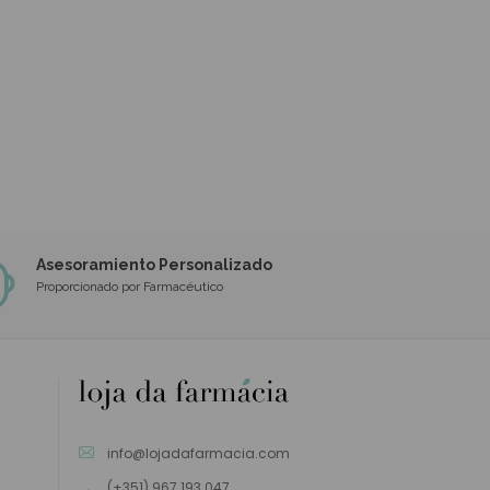
Asesoramiento Personalizado
Proporcionado por Farmacéutico
info@lojadafarmacia.com
(+351) 967 193 047