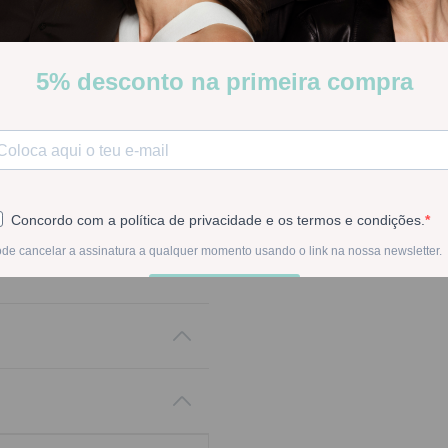
satisfacer las necesidades 
de bebés o niños.
Stock:
Disponible
-
1
+
En la compra de est