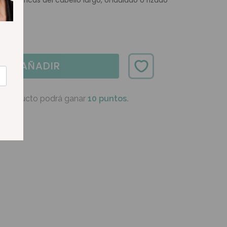
específicas del cabello largo, ondulado o rizado
AÑADIR
e producto podrá ganar
10 puntos.