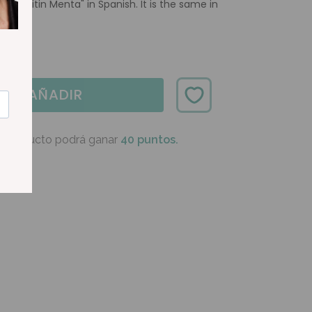
o "Niquitin Menta" in Spanish. It is the same in
AÑADIR
e producto podrá ganar
40 puntos.