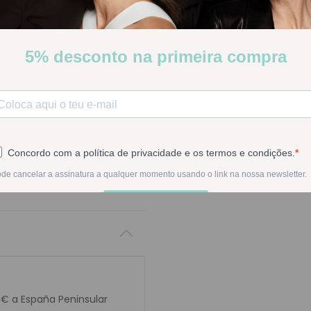
Niquitin Menta" translates t
both languages.
Stock:
Disponible
-
1
+
En la compra de est
0€ a España Peninsular