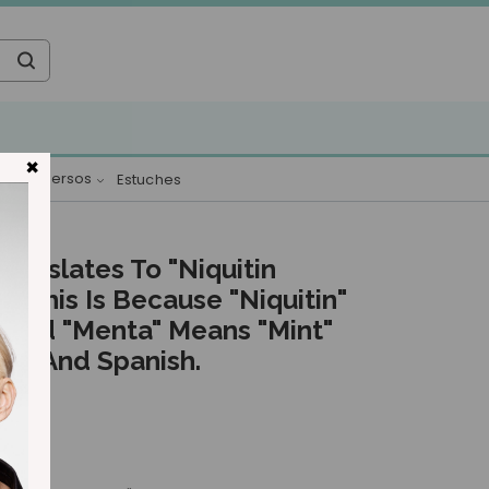
×
s
Diversos
wn
Toggle dropdown
Toggle dropdown
Estuches
Toggle dropdown
Translates To "Niquitin
h. This Is Because "Niquitin"
 And "Menta" Means "mint"
ese And Spanish.