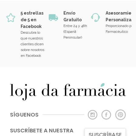
5 estrellas
Envío
Asesoramien
de 5 en
Gratuito
Personalizad
Entre 24 y 48h
Proporcionado por
Facebook
(Espanã
Farmacéutico
Descubra lo
Peninsular)
que nuestros
clientes dicen
sobre nosotros
en Facebook
SÍGUENOS
SUSCRÍBETE A NUESTRA
SUSCRÍBASE