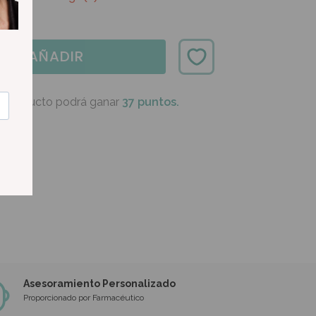
AÑADIR
e producto podrá ganar
37 puntos.
Asesoramiento Personalizado
Proporcionado por Farmacéutico