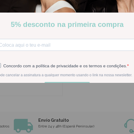
Stock:
Disponible
-
1
+
En la compra de est
0€ a España Peninsular
Envío Gratuito
sotros
Entre 24 y 48h (Espanã Peninsular)