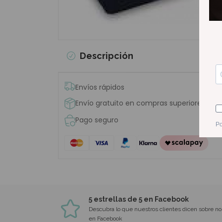
Descripción
Envíos rápidos
Envío gratuito en compras superiores a 6
Pago seguro
5 estrellas de 5 en Facebook
Descubra lo que nuestros clientes dicen sobre no
en Facebook