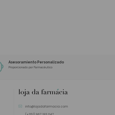
Asesoramiento Personalizado
Proporcionado por Farmacéutico
info@lojadafarmacia.com
(+351) 967 193 047