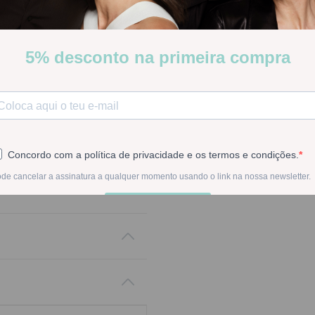
Stock:
Disponible
-
1
+
En la compra de est