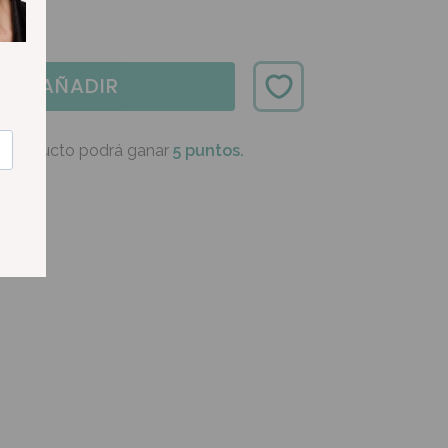
AÑADIR
e producto podrá ganar
5 puntos.