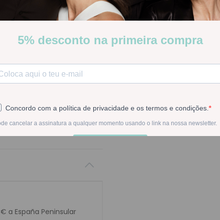
Stock:
Disponible
-
1
+
En la compra de est
0€ a España Peninsular