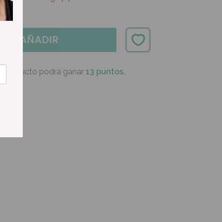
AÑADIR
e producto podrá ganar
13 puntos.