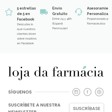
5 estrellas
Envío
Asesoramien
de 5 en
Gratuito
Personalizad
Entre 24 y 48h
Proporcionado por
Facebook
(Espanã
Farmacéutico
Descubra lo
Peninsular)
que nuestros
clientes dicen
sobre nosotros
en Facebook
SÍGUENOS
SUSCRÍBETE A NUESTRA
SUSCRÍBASE
NEWSLETTER