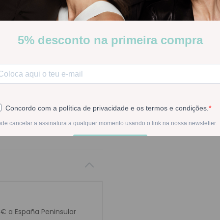
Stock:
Disponible
-
1
+
En la compra de est
0€ a España Peninsular