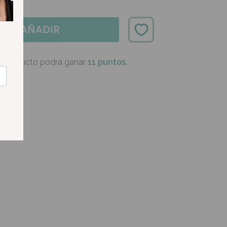
AÑADIR
e producto podrá ganar
11 puntos.