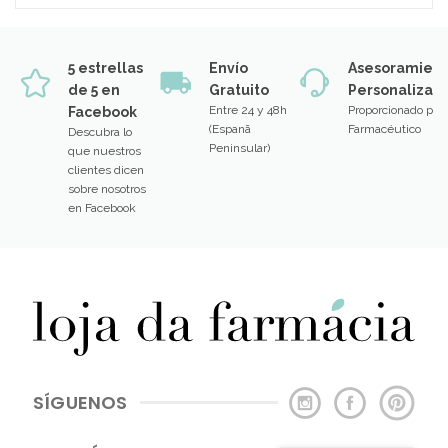
5 estrellas
Envío
Asesoramien
de 5 en
Gratuito
Personalizad
Entre 24 y 48h
Proporcionado por
Facebook
(Espanã
Farmacéutico
Descubra lo
Peninsular)
que nuestros
clientes dicen
sobre nosotros
en Facebook
SÍGUENOS