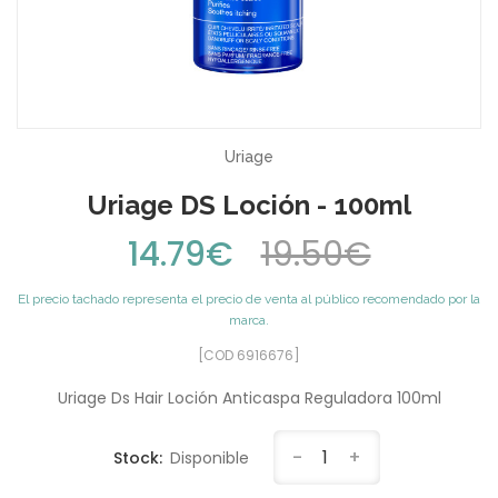
Uriage
Uriage DS Loción - 100ml
14.79€
19.50€
El precio tachado representa el precio de venta al público recomendado por la
marca.
[COD 6916676]
Uriage Ds Hair Loción Anticaspa Reguladora 100ml
-
1
+
Stock:
Disponible