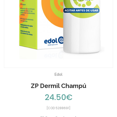
Edol
ZP Dermil Champú
24.50€
[COD 5288691]