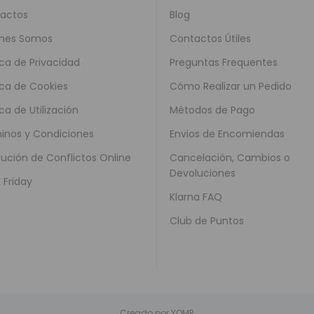
actos
Blog
nes Somos
Contactos Útiles
ica de Privacidad
Preguntas Frequentes
ica de Cookies
Cómo Realizar un Pedido
ica de Utilización
Métodos de Pago
inos y Condiciones
Envios de Encomiendas
lución de Conflictos Online
Cancelación, Cambios o
Devoluciones
 Friday
Klarna FAQ
Club de Puntos
Creado por
YOMP