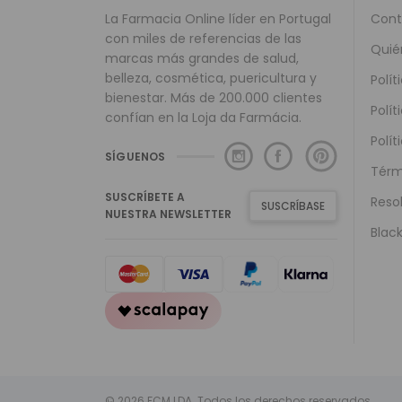
La Farmacia Online líder en Portugal
Cont
con miles de referencias de las
Quié
marcas más grandes de salud,
belleza, cosmética, puericultura y
Polít
bienestar. Más de 200.000 clientes
Polít
confían en la Loja da Farmácia.
Polít
SÍGUENOS
Térm
SUSCRÍBETE A
Reso
SUSCRÍBASE
NUESTRA NEWSLETTER
Black
© 2026 FCM LDA. Todos los derechos reservados.