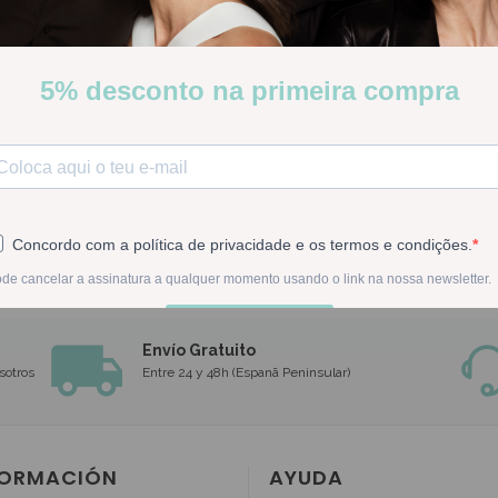
No
No se han 
Le suger
Envío Gratuito
sotros
Entre 24 y 48h (Espanã Peninsular)
FORMACIÓN
AYUDA