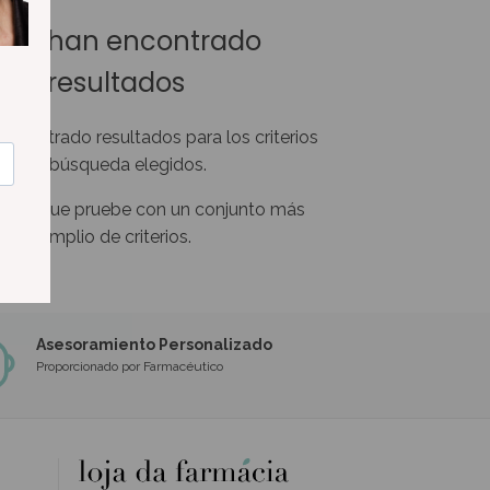
 se han encontrado
resultados
encontrado resultados para los criterios
de búsqueda elegidos.
imos que pruebe con un conjunto más
amplio de criterios.
Asesoramiento Personalizado
Proporcionado por Farmacéutico