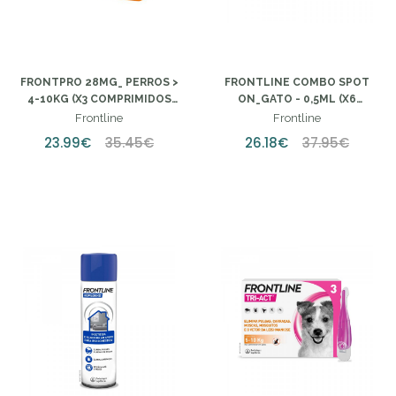
FRONTPRO 28MG_ PERROS >
FRONTLINE COMBO SPOT
4-10KG (X3 COMPRIMIDOS
ON_GATO - 0,5ML (X6
MASTICABLES)
UNIDADES)" "FRONTLINE
Frontline
Frontline
COMBO SPOT ON_GATO -
23.99€
35.45€
26.18€
37.95€
0,5ML (X6 UNIDADES)