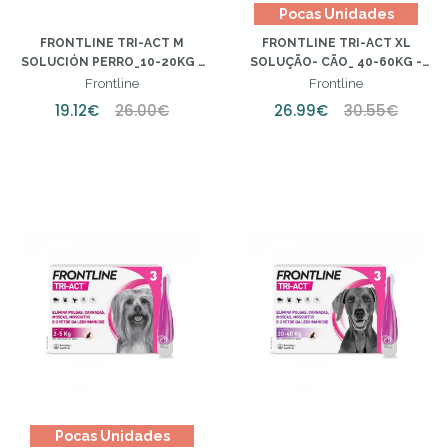
Pocas Unidades
FRONTLINE TRI-ACT M
FRONTLINE TRI-ACT XL
SOLUCIÓN PERRO_10-20KG -
SOLUÇÃO- CÃO_ 40-60KG -
2ML (X3 UNIDADES)
6ML (X3UNIDADES)
Frontline
Frontline
19.12€
26.00€
26.99€
30.55€
Pocas Unidades