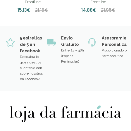
0,5ML (X3 UNIDADES)
0,67ML (X3 UNIDADES)
Frontline
Frontline
15.13€
21.15€
14.88€
21.95€
5 estrellas
Envío
Asesoramien
de 5 en
Gratuito
Personalizad
Entre 24 y 48h
Proporcionado por
Facebook
(Espanã
Farmacéutico
Descubra lo
Peninsular)
que nuestros
clientes dicen
sobre nosotros
en Facebook