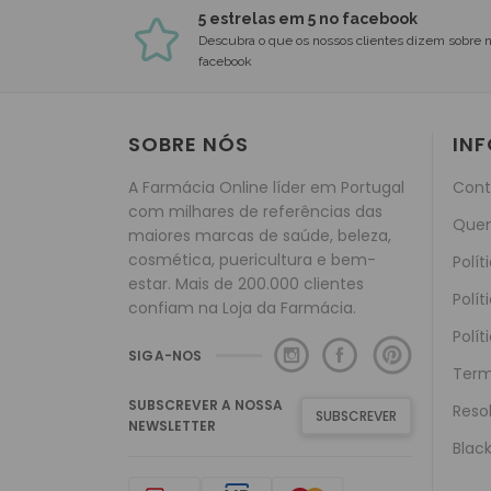
5 estrelas em 5 no facebook
Descubra o que os nossos clientes dizem sobre 
facebook
SOBRE NÓS
IN
A Farmácia Online líder em Portugal
Cont
com milhares de referências das
Que
maiores marcas de saúde, beleza,
cosmética, puericultura e bem-
Polít
estar. Mais de 200.000 clientes
Polít
confiam na Loja da Farmácia.
Polít
SIGA-NOS
Term
SUBSCREVER A NOSSA
Reso
SUBSCREVER
NEWSLETTER
Black