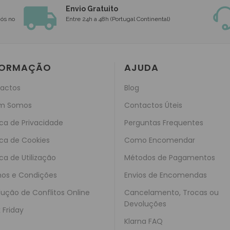
Envio Gratuito
nós no
Entre 24h a 48h (Portugal Continental)
FORMAÇÃO
AJUDA
actos
Blog
m Somos
Contactos Úteis
ica de Privacidade
Perguntas Frequentes
ica de Cookies
Como Encomendar
ica de Utilização
Métodos de Pagamentos
os e Condições
Envios de Encomendas
lução de Conflitos Online
Cancelamento, Trocas ou
Devoluções
 Friday
Klarna FAQ