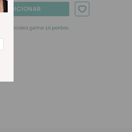
ADICIONAR
oduto poderá ganhar
10 pontos.