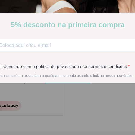
-
1
+
Na compra deste pr
 Continental)