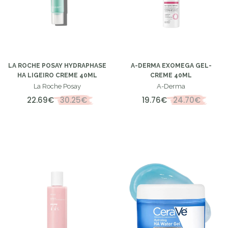
LA ROCHE POSAY HYDRAPHASE
A-DERMA EXOMEGA GEL-
HA LIGEIRO CREME 40ML
CREME 40ML
La Roche Posay
A-Derma
22.69€
30.25€
19.76€
24.70€