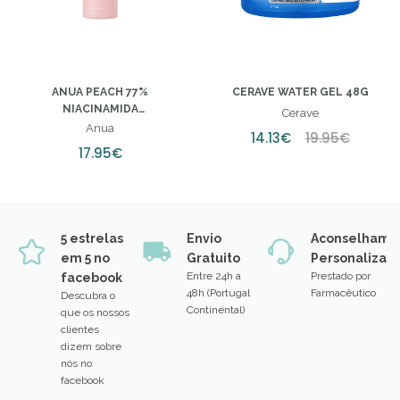
ANUA PEACH 77%
CERAVE WATER GEL 48G
NIACINAMIDA
Cerave
CONDICIONADOR MILK 150ML
Anua
14.13€
19.95€
17.95€
5 estrelas
Envio
Aconselhame
em 5 no
Gratuito
Personalizad
Entre 24h a
Prestado por
facebook
48h (Portugal
Farmacêutico
Descubra o
Continental)
que os nossos
clientes
dizem sobre
nós no
facebook