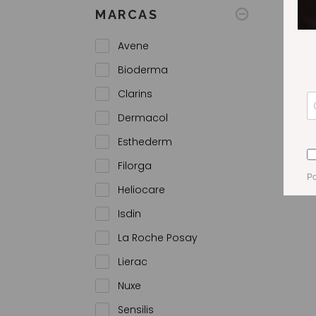
Todas as promoções
MARCAS
Avene
Bioderma
Clarins
Dermacol
Esthederm
SENSI
Filorga
Heliocare
Isdin
La Roche Posay
Lierac