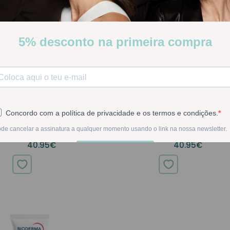
LIS BONBON CREME BLUSH STICK
SENSILIS BONBON CREME BLUSH
03 BERRY 6,5GR
02 STRAWBERRY 6,5 GR
Sensilis
Sensilis
40.95€
40.95€