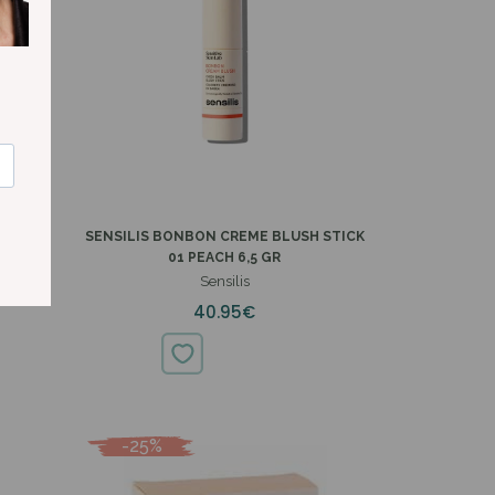
 STICK
SENSILIS BONBON CREME BLUSH STICK
01 PEACH 6,5 GR
Sensilis
40.95€