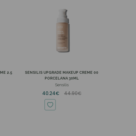
ME 2.5
SENSILIS UPGRADE MAKEUP CREME 00
PORCELANA 30ML
Sensilis
40.24€
44.90€