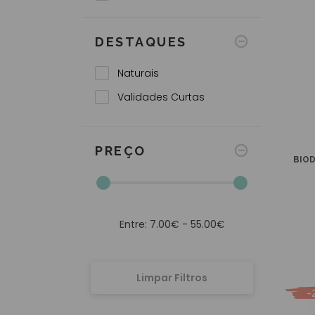
Nuxe
Sensilis
SVR
DESTAQUES
Uriage
Vichy
Naturais
Youth Lab
Validades Curtas
PREÇO
BIODERMA SENS
Entre: 7.00€ - 55.00€
Limpar Filtros