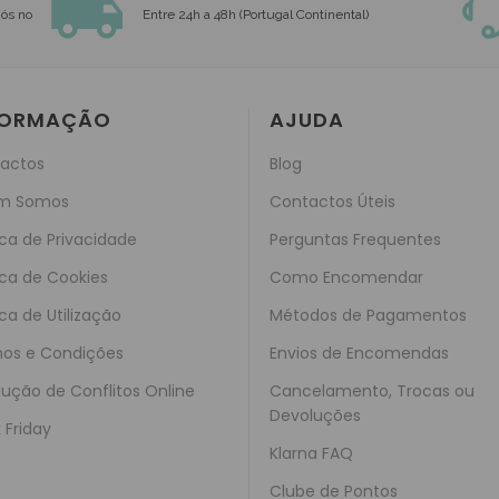
Envio Gratuito
nós no
Entre 24h a 48h (Portugal Continental)
FORMAÇÃO
AJUDA
actos
Blog
m Somos
Contactos Úteis
ica de Privacidade
Perguntas Frequentes
ica de Cookies
Como Encomendar
ica de Utilização
Métodos de Pagamentos
os e Condições
Envios de Encomendas
lução de Conflitos Online
Cancelamento, Trocas ou
Devoluções
 Friday