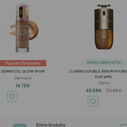
ENVIO GRATUITO
Poucas Unidades
DERMACOL GLOW WOW
CLARINS DOUBLE SERUM FOUN
D4N 30ML
Dermacol
Clarins
14.75€
46.58€
53.95€