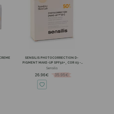
-25%
 CREME
SENSILIS PHOTOCORRECTION D-
PIGMENT MAKE-UP SPF50+_ COR 03 -
10G
Sensilis
26.96€
35.95€