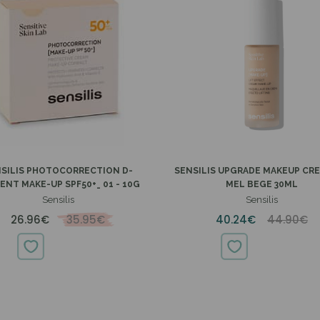
25%
SILIS PHOTOCORRECTION D-
SENSILIS UPGRADE MAKEUP CRE
ENT MAKE-UP SPF50+_ 01 - 10G
MEL BEGE 30ML
Sensilis
Sensilis
26.96€
35.95€
40.24€
44.90€