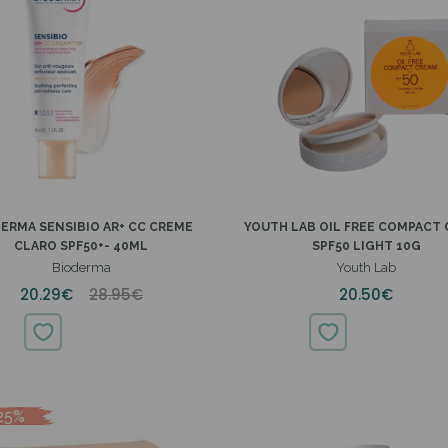
IBIO AR+ CC CREME
YOUTH LAB OIL FREE COMPACT
CLARO SPF50+- 40ML
SPF50 LIGHT 10G
Bioderma
Youth Lab
20.29€
28.95€
20.50€