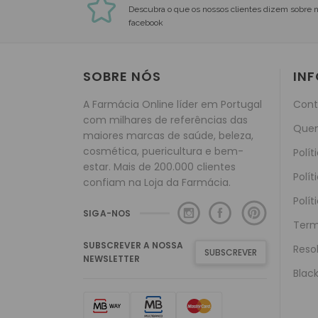
5 estrelas em 5 no facebook
Descubra o que os nossos clientes dizem sobre 
facebook
SOBRE NÓS
IN
A Farmácia Online líder em Portugal
Cont
com milhares de referências das
Que
maiores marcas de saúde, beleza,
cosmética, puericultura e bem-
Polít
estar. Mais de 200.000 clientes
Polít
confiam na Loja da Farmácia.
Polít
SIGA-NOS
Term
SUBSCREVER A NOSSA
Reso
SUBSCREVER
NEWSLETTER
Black