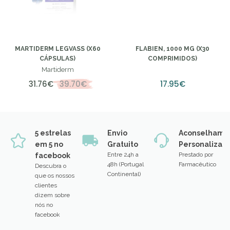
MARTIDERM LEGVASS (X60
FLABIEN, 1000 MG (X30
CÁPSULAS)
COMPRIMIDOS)
Martiderm
31.76€
39.70€
17.95€
5 estrelas
Envio
Aconselhame
em 5 no
Gratuito
Personalizad
Entre 24h a
Prestado por
facebook
48h (Portugal
Farmacêutico
Descubra o
Continental)
que os nossos
clientes
dizem sobre
nós no
facebook