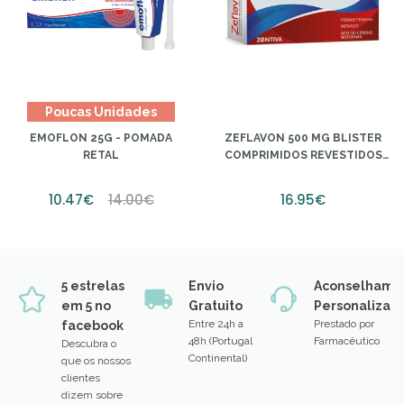
Poucas Unidades
EMOFLON 25G - POMADA
ZEFLAVON 500 MG BLISTER
RETAL
COMPRIMIDOS REVESTIDOS
PELÍCULA (X60 UNIDADES)
10.47€
14.00€
16.95€
5 estrelas
Envio
Aconselhame
em 5 no
Gratuito
Personalizad
Entre 24h a
Prestado por
facebook
48h (Portugal
Farmacêutico
Descubra o
Continental)
que os nossos
clientes
dizem sobre