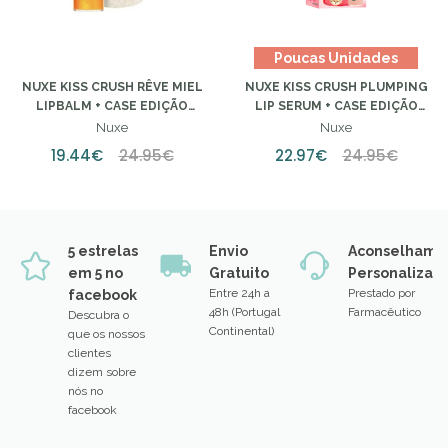
Poucas Unidades
NUXE KISS CRUSH RÊVE MIEL
NUXE KISS CRUSH PLUMPING
LIPBALM + CASE EDIÇÃO
LIP SERUM + CASE EDIÇÃO
LIMITADA
LIMATAD
Nuxe
Nuxe
19.44€
24.95€
22.97€
24.95€
5 estrelas
Envio
Aconselhame
em 5 no
Gratuito
Personalizad
Entre 24h a
Prestado por
facebook
48h (Portugal
Farmacêutico
Descubra o
Continental)
que os nossos
clientes
dizem sobre
nós no
facebook