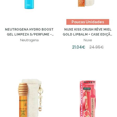
Poucas Unidades
NEUTROGENA HYDRO BOOST
NUXE KISS CRUSH RÊVE MIEL
GEL LIMPEZA S/PERFUME -
GOLD LIPBALM + CASE EDIÇÃO
200ML
LIMITADA
Neutrogena
Nuxe
21.04€
24.95€