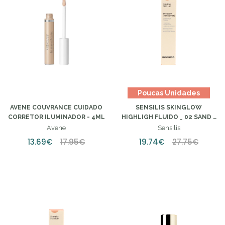
Poucas Unidades
AVENE COUVRANCE CUIDADO
SENSILIS SKINGLOW
CORRETOR ILUMINADOR - 4ML
HIGHLIGH FLUIDO _ 02 SAND -
4,5ML
Avene
Sensilis
13.69€
17.95€
19.74€
27.75€