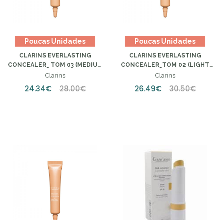
Poucas Unidades
Poucas Unidades
CLARINS EVERLASTING
CLARINS EVERLASTING
CONCEALER_ TOM 03 (MEDIUM
CONCEALER_TOM 02 (LIGHT
DEEP)
MEDIUM)
Clarins
Clarins
24.34€
28.00€
26.49€
30.50€