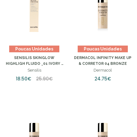
Poucas Unidades
Poucas Unidades
SENSILIS SKINGLOW
DERMACOL INFINITY MAKE UP
HIGHLIGH FLUIDO _01 IVORY -
& CORRETOR 04 BRONZE
4,5ML
Sensilis
Dermacol
18.50€
25.90€
24.75€