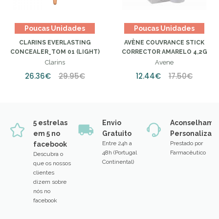
Poucas Unidades
Poucas Unidades
CLARINS EVERLASTING
AVÈNE COUVRANCE STICK
CONCEALER_TOM 01 (LIGHT)
CORRECTOR AMARELO 4,2G
Clarins
Avene
26.36€
29.95€
12.44€
17.50€
5 estrelas
Envio
Aconselhame
em 5 no
Gratuito
Personalizad
Entre 24h a
Prestado por
facebook
48h (Portugal
Farmacêutico
Descubra o
Continental)
que os nossos
clientes
dizem sobre
nós no
facebook