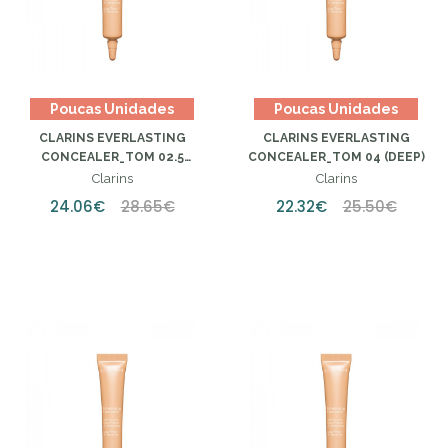
Poucas Unidades
Poucas Unidades
CLARINS EVERLASTING
CLARINS EVERLASTING
CONCEALER_TOM 02.5
CONCEALER_TOM 04 (DEEP)
(MÉDIO)
Clarins
Clarins
24.06€
28.65€
22.32€
25.50€