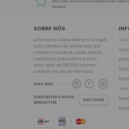
Descubra o que os nossos clientes dizem sobre 
facebook
SOBRE NÓS
IN
A Farmácia Online líder em Portugal
Cont
com milhares de referências das
Que
maiores marcas de saúde, beleza,
cosmética, puericultura e bem-
Polít
estar. Mais de 200.000 clientes
Polít
confiam na Loja da Farmácia.
Polít
SIGA-NOS
Term
SUBSCREVER A NOSSA
Reso
SUBSCREVER
NEWSLETTER
Black