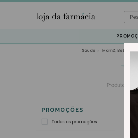
PROMOÇ
Saúde
Mamã, Bebé e Cr
Toggle dropdown
Produtos para
PROMOÇÕES
Todas as promoções