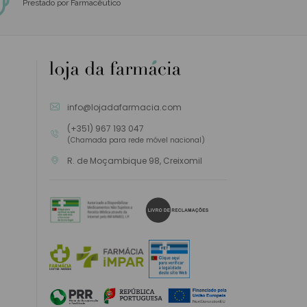
Prestado por Farmacêutico
info@lojadafarmacia.com
(+351) 967 193 047
(Chamada para rede móvel nacional)
R. de Moçambique 98, Creixomil