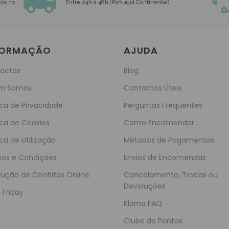
nós no
Entre 24h a 48h (Portugal Continental)
FORMAÇÃO
AJUDA
actos
Blog
m Somos
Contactos Úteis
ica de Privacidade
Perguntas Frequentes
ica de Cookies
Como Encomendar
ica de Utilização
Métodos de Pagamentos
os e Condições
Envios de Encomendas
lução de Conflitos Online
Cancelamento, Trocas ou
Devoluções
 Friday
Klarna FAQ
Clube de Pontos