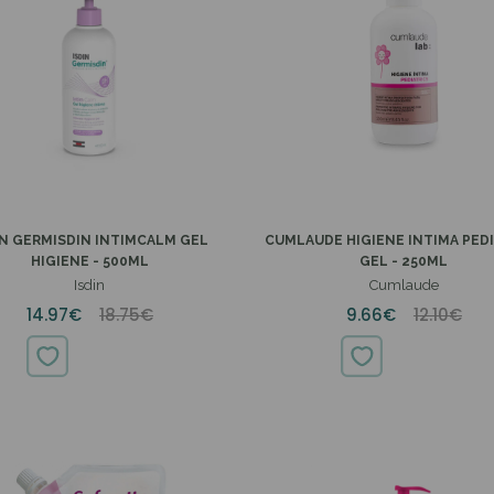
IN GERMISDIN INTIMCALM GEL
CUMLAUDE HIGIENE INTIMA PED
HIGIENE - 500ML
GEL - 250ML
Isdin
Cumlaude
14.97€
18.75€
9.66€
12.10€