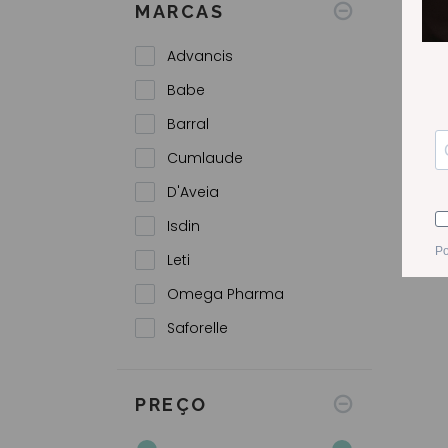
MARCAS
Advancis
Babe
Barral
Cumlaude
D'Aveia
BARRA
Isdin
Leti
Omega Pharma
Saforelle
PREÇO