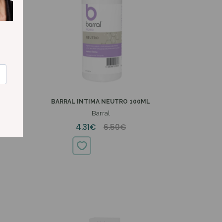
OLUÇÃO
BARRAL INTIMA NEUTRO 100ML
Barral
4.31€
6.50€