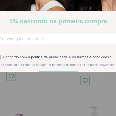
L MOTHERPROTECT KIT GRÁVIDA
BARRAL ÍNTIMA PEDIÁTRICO S
HIGIENE 200ML
Barral
Barral
18.03€
28.00€
7.48€
12.95€