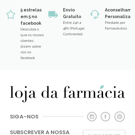
5 estrelas
Envio
Aconselhame
em 5 no
Gratuito
Personalizad
Entre 24h a
Prestado por
facebook
48h (Portugal
Farmacêutico
Descubra o
Continental)
que os nossos
clientes
dizem sobre
nós no
facebook
SIGA-NOS
SUBSCREVER A NOSSA