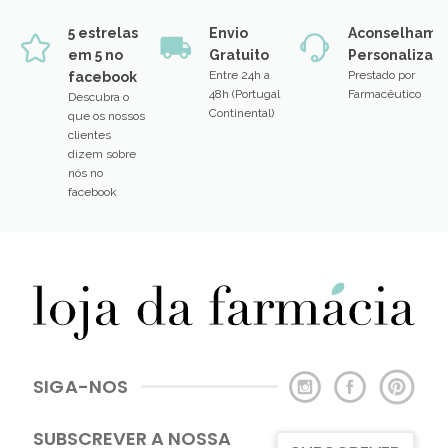
5 estrelas
Envio
Aconselhame
em 5 no
Gratuito
Personalizad
Entre 24h a
Prestado por
facebook
48h (Portugal
Farmacêutico
Descubra o
Continental)
que os nossos
clientes
dizem sobre
nós no
facebook
SIGA-NOS
SUBSCREVER A NOSSA