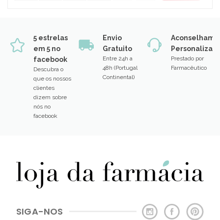
5 estrelas
Envio
Aconselhame
em 5 no
Gratuito
Personalizad
Entre 24h a
Prestado por
facebook
48h (Portugal
Farmacêutico
Descubra o
Continental)
que os nossos
clientes
dizem sobre
nós no
facebook
SIGA-NOS