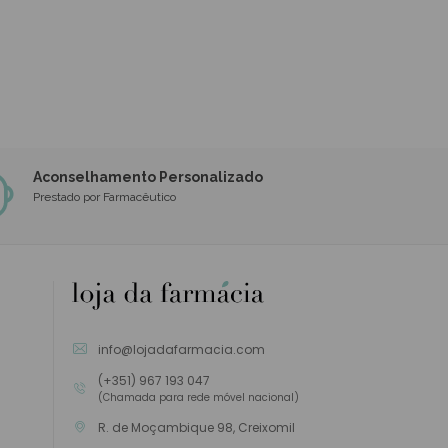
Aconselhamento Personalizado
Prestado por Farmacêutico
info@lojadafarmacia.com
(+351) 967 193 047
(Chamada para rede móvel nacional)
R. de Moçambique 98, Creixomil