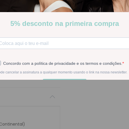
Stock:
Disponível
-
1
+
Na compra deste pr
 Continental)