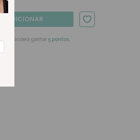
ADICIONAR
oduto poderá ganhar
5 pontos.