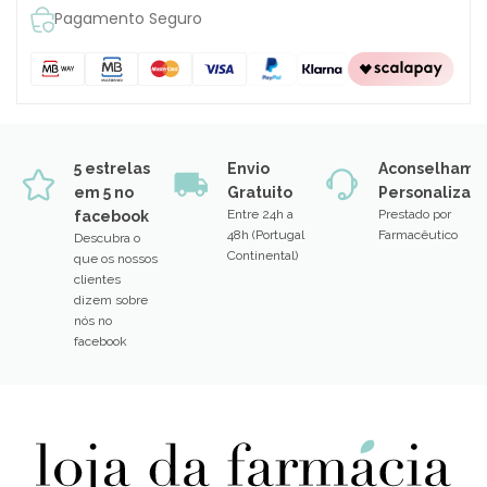
Pagamento Seguro
5 estrelas
Envio
Aconselhame
em 5 no
Gratuito
Personalizad
Entre 24h a
Prestado por
facebook
48h (Portugal
Farmacêutico
Descubra o
Continental)
que os nossos
clientes
dizem sobre
nós no
facebook